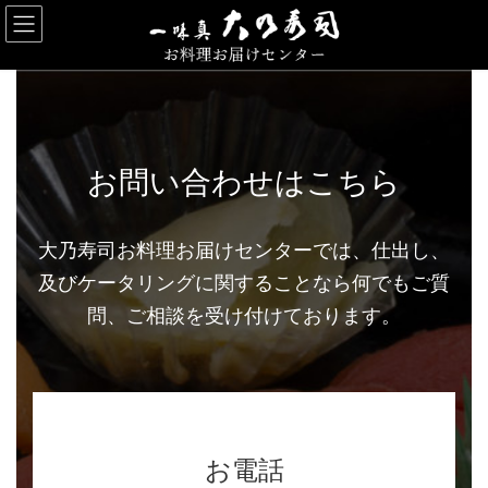
コ
ナ
ン
ビ
テ
ゲ
ン
ー
ツ
シ
へ
ョ
ス
ン
キ
に
ッ
移
お問い合わせはこちら
プ
動
大乃寿司お料理お届けセンターでは、仕出し、
及びケータリングに関することなら何でもご質
問、ご相談を受け付けております。
お電話