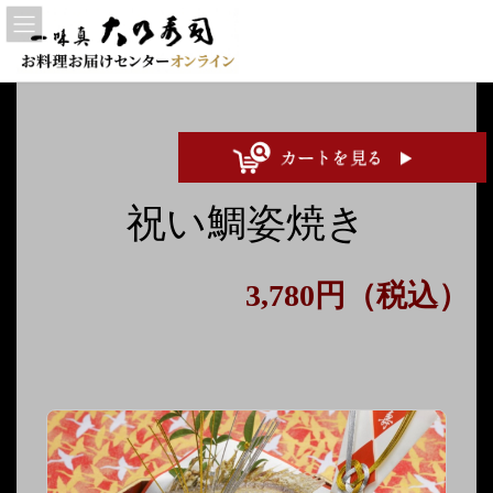
コ
ナ
ン
ビ
テ
ゲ
ン
ー
ツ
シ
へ
ョ
ス
ン
キ
に
ッ
移
プ
動
祝い鯛姿焼き
3,780円（税込）