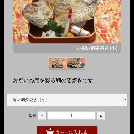
お祝いの席を彩る鯛の姿焼きです。
▼
▲
数量: