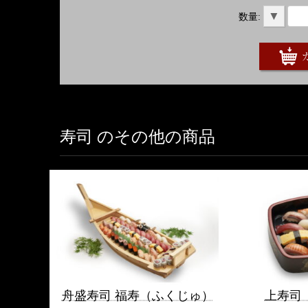
▼
数量:
寿司 のその他の商品
舟盛寿司 福寿（ふくじゅ）
上寿司