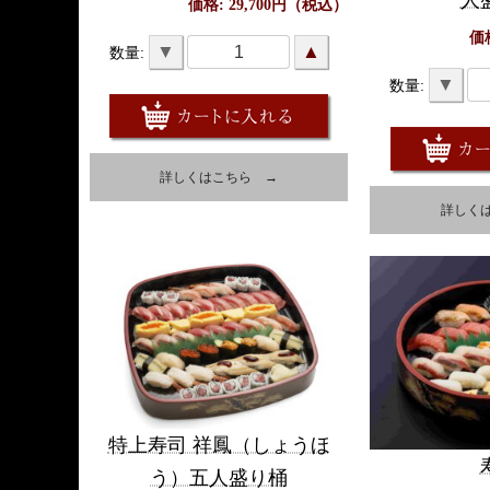
人
価格: 29,700円（税込）
価
▼
▲
数量:
▼
数量:
詳しくはこちら →
詳しく
特上寿司 祥鳳（しょうほ
う）五人盛り桶