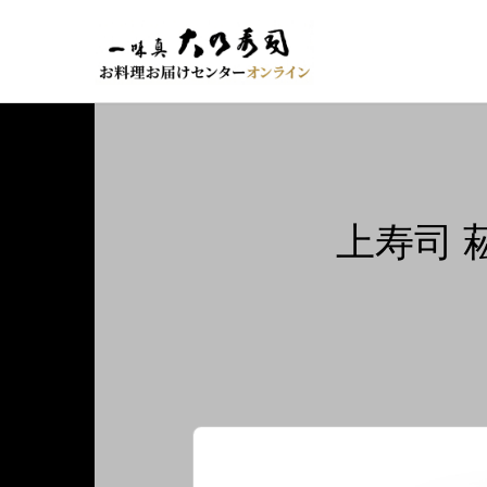
コ
ナ
ン
ビ
テ
ゲ
ン
ー
ツ
シ
へ
ョ
ス
ン
キ
に
ッ
移
プ
動
上寿司 