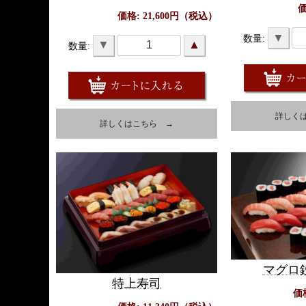
価
価格: 21,600円（税込）
▼
数量:
▼
▲
数量:
詳しく
詳しくはこちら →
マグロ
特上寿司
価