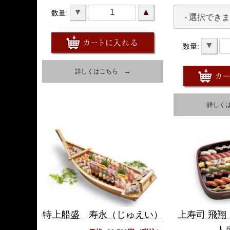
▼
▲
数量:
▼
数量:
詳しくはこちら →
詳しく
特上船盛 寿永（じゅえい）
上寿司 飛