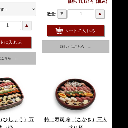
価格: 11,124円（税込）
▼
▲
数量:
▲
詳しくはこちら →
はこちら →
翔（ひしょう）五
特上寿司 榊（さかき）三人