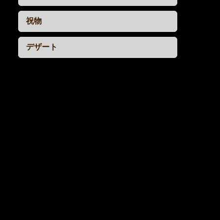
祝物
デザート